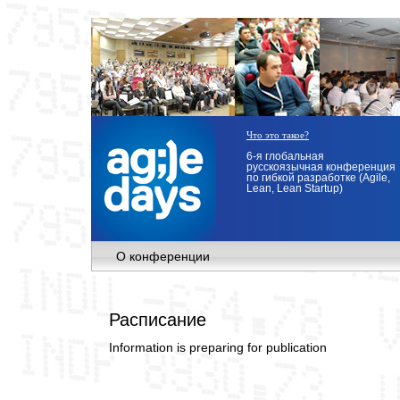
Что это такое?
6-я глобальная
русскоязычная конференция
по гибкой разработке (Agile,
Lean, Lean Startup)
О конференции
Расписание
Information is preparing for publication