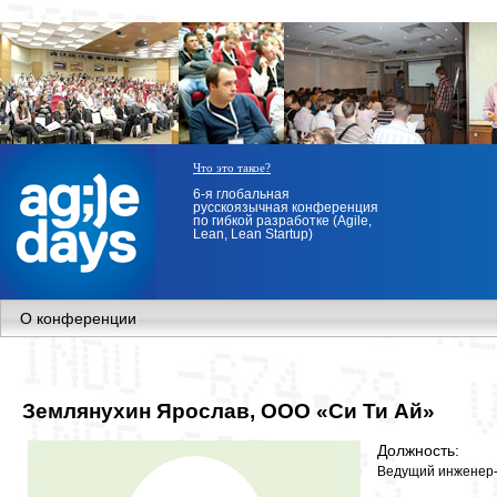
Что это такое?
6-я глобальная
русскоязычная конференция
по гибкой разработке (Agile,
Lean, Lean Startup)
О конференции
Землянухин Ярослав, ООО «Си Ти Ай»
Должность:
Ведущий инженер